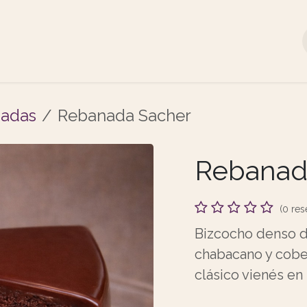
Sucursales
Promociones
Reservaciones
adas
Rebanada Sacher
Rebanad
(0 res
Bizcocho denso 
chabacano y cobe
clásico vienés en 