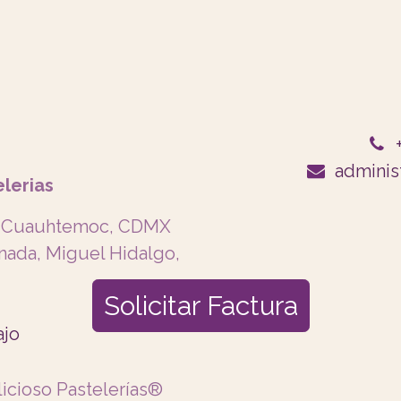
adminis
elerias
es, Cuauhtemoc, CDMX
anada, Miguel Hidalgo,
Solicitar F​actura
ajo
licioso Pastelerías®